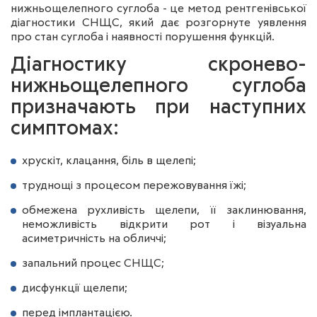
нижньощелепного суглоба - це метод рентгенівської
діагностики СНЩС, який дає розгорнуте уявлення
про стан суглоба і наявності порушення функцій.
Діагностику скронево-
нижньощелепного суглоба
призначають при наступних
симптомах:
хрускіт, клацання, біль в щелепі;
труднощі з процесом пережовування їжі;
обмежена рухливість щелепи, її заклинювання,
неможливість відкрити рот і візуальна
асиметричність на обличчі;
запальний процес СНЩС;
дисфункції щелепи;
перед імплантацією.