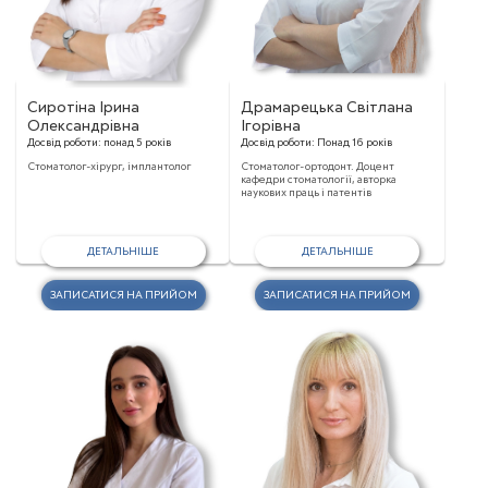
Сиротіна Ірина
Драмарецька Світлана
Олександрівна
Ігорівна
Досвід роботи:
понад 5 років
Досвід роботи:
Понад 16 років
Стоматолог-хірург, імплантолог
Стоматолог-ортодонт. Доцент
кафедри стоматології, авторка
наукових праць і патентів
ДЕТАЛЬНІШЕ
ДЕТАЛЬНІШЕ
ЗАПИСАТИСЯ НА ПРИЙОМ
ЗАПИСАТИСЯ НА ПРИЙОМ