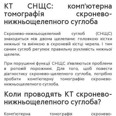
КТ СНЩС: комп'ютерна
томографія скронево-
нижньощелепного суглоба
Скронево-нижньощелепний суглоб (СНЩС)
знаходиться між двома щелепами: головкою кістки
нижньої та виїмкою в скроневій кістці черепа. І тим
самим суглоб регулює правильну рухливість нижньої
щелепи.
При порушенні функції СНЩС з'являються проблеми
в ротовій порожнині. Для того, щоб повести
діагностику скронево-щелепного суглоба, потрібно
зробити комп'ютерну томографію скронево-
нижньощелепного суглоба.
Коли проводять КТ скронево-
нижньощелепного суглоба?
Комп'ютерна томографія скронево-