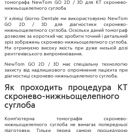
томографа NewTom GO 2D / 3D для КТ скронево-
нижньощелепного суглоба
У клініці Giorno Dentale ми використовуємо NewTom
GO 2D / 3D для діагностики скронево-
нижньощелепного суглоба. Оскільки даний томограф
дозволяє за короткий час зробити точний і детальний
зріз зображень скронево-нижньощелепного суглоба.
Ми отримуємо високу якість при дуже низькій дозі
рентгенівського випромінювання.
NewTom GO 2D / 3D має спеціальну технологію
захисту від надлишкового опромінення пацієнта при
діагностиці скронево-нижньощелепного суглоба.
Як проходить процедура КТ
скронево-нижньощелепного
суглоба
Комп'ютерна томографія скронево-
нижньощелепного суглоба не вимагає попередньої
підготовки. Тільки перед самою процедурою