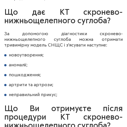
Що дає КТ скронево-
нижньощелепного суглоба?
За допомогою діагностики скронево-
нижньощелепного суглоба можна отримати
тривимірну модель СНЩС і з'ясувати наступне:
новоутворення;
аномалії;
пошкодження;
артрити та артрози;
неправильний прикус;
Що Ви отримуєте після
процедури КТ скронево-
нижньощелепного суглоба?