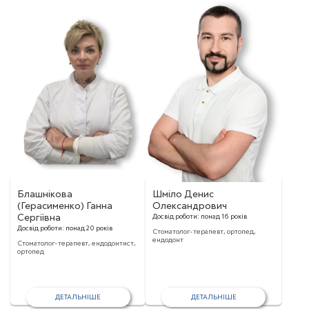
Блашнікова
Шміло Денис
(Герасименко) Ганна
Олександрович
Сергіївна
Досвід роботи:
понад 16 років
Досвід роботи:
понад 20 років
Стоматолог-терапевт, ортопед,
ендодонт
Стоматолог-терапевт, ендодонтист,
ортопед
ДЕТАЛЬНІШЕ
ДЕТАЛЬНІШЕ