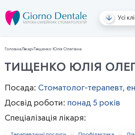
Усі кл
Про нас
Послуги
Корисна інформація
Ціни
Лікарі
Акції та
Головна
Лікарі
Тищенко Юлія Олегівна
ТИЩЕНКО ЮЛІЯ ОЛЕ
Посада:
Стоматолог-терапевт, е
Досвід роботи:
понад 5 років
Спеціалізація лікаря:
Терапевтичні послуги
Профілактика
Діа