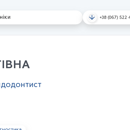
ініки
+38 (067) 522 
 соціальні програми
Послуги в кредит
Навчальний центр G
ГІВНА
ндодонтист
гностика