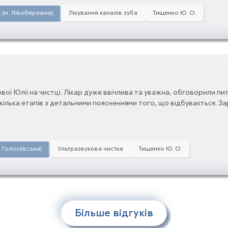
А (м. Лівобережна)
Лікування каналів зуба
Тищенко Ю. О.
ої Юлії на чистці. Лікар дуже ввічлива та уважна, обговорили пи
 кілька етапів з детальними поясненнями того, що відбувається. За
зробила
. Голосіївська)
Ультразвукова чистка
Тищенко Ю. О.
Більше відгуків