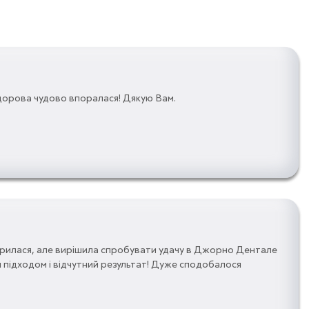
ідорова чудово впоралася! Дякую Вам.
невірилася, але вирішила спробувати удачу в Джорно Дентале
м підходом і відчутний результат! Дуже сподобалося