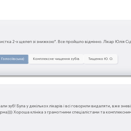
истка 2-х щелеп зі знижкою". Все пройшло відмінно. Лікар Юлія С
. Голосіївська)
Комплексне чищення зубів
Тищенко Ю. О.
али зуб! Була у декількох лікарів і всі говорили видаляти, вже з
арма)))) Хороша клініка з грамотними спеціалістами та комплексни
Юлії, рекомендуватиму родичам і друзям