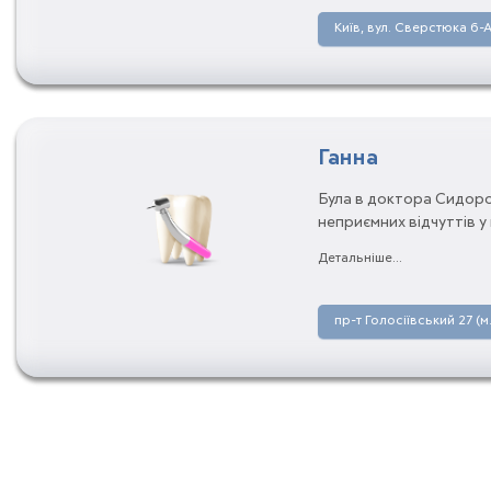
Київ, вул. Сверстюка 6-
Ганна
Була в доктора Сидоров
неприємних відчуттів у
так акуратно все мені 
Детальніше...
пр-т Голосіївський 27 (м