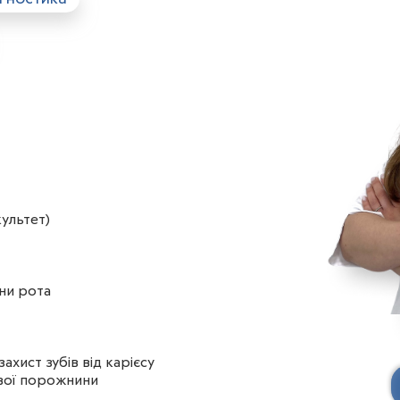
ультет)
ни рота
ахист зубів від карієсу
ової порожнини