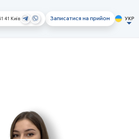
Записатися на прийом
41 41
Київ
УКР
iorno
Стоматологічний туризм
Стоматології та контакти