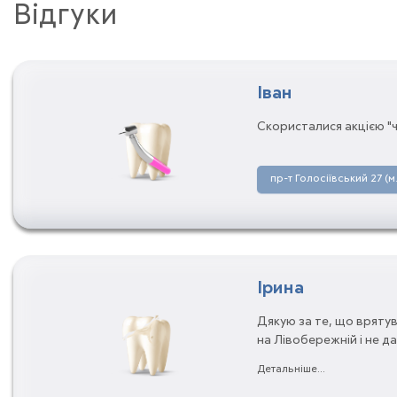
Відгуки
Іван
Скористалися акцією "ч
пр-т Голосіївський 27 (м
Ірина
Дякую за те, що врятув
на Лівобережній і не д
лікування у Сідорової 
Детальніше...