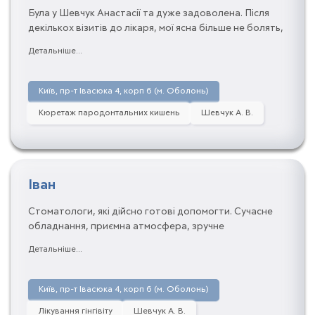
Була у Шевчук Анастасії та дуже задоволена. Після
декількох візитів до лікаря, мої ясна більше не болять,
все чудово. Одна з найкращих спеціалістів, всім
Детальніше...
рекомендую!
Київ, пр-т Івасюка 4, корп 6 (м. Оболонь)
Кюретаж пародонтальних кишень
Шевчук А. В.
Іван
Стоматологи, які дійсно готові допомогти. Сучасне
обладнання, приємна атмосфера, зручне
розташування. У мене були проблеми з яснами, так
Детальніше...
лікар Анастасія Шевчук все полікувала. Я не очікував,
що буде все так швидко. Тож мені все сподобалось.
Дякую Вам!
Київ, пр-т Івасюка 4, корп 6 (м. Оболонь)
Лікування гінгівіту
Шевчук А. В.