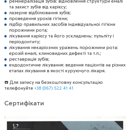
ремінералізація зубів: відновлення структури емалі
та захист зубів від карієсу;
лазерне відбілювання зубів;
проведення уроків гігієни;
підбір правильних засобів індивідуальної гігієни
порожнини рота;
лікування карієсу та його ускладнень: пульпіту і
періодонтиту;
лікування некаріозних уражень порожнини рота:
ерозій емалі, клиновидних дефекті та т.п.;
реставрація зубів;
ендодонтичне лікування: ведення пацієнтів на різних
етапах лікування в якості куруючуго лікаря.
☎️ Для запису на безкоштовну консультацію
телефонуйте
+38 (067) 522 41 41
Сертифікати