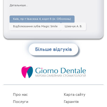
Компетентний адміністратор Оксана все пояснила,
Детальніше...
все знає. Залишилися тільки позитивні емоції та
враження. Окреме спасибі лікарю Анастасії Шевчук, у
якої я був на прийомі. Вона зробила все якісно, ​​
Київ, пр-т Івасюка 4, корп 6 (м. Оболонь)
швидко, дуже акуратна та уважна
Відбілювання зубів Magic Smile
Шевчук А. В.
Більше відгуків
Про нас
Карта сайту
Послуги
Гарантія