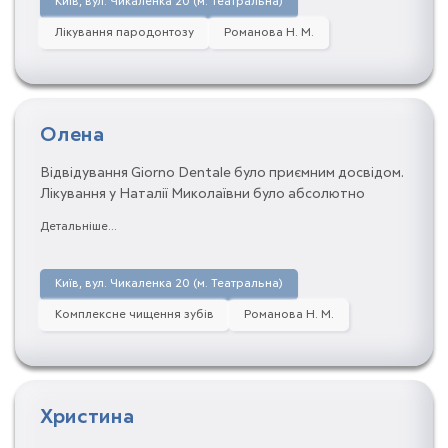
Київ, вул. Чикаленка 20 (м. Театральна)
Лікування пародонтозу
Романова Н. М.
Олена
Відвідування Giorno Dentale було приємним досвідом.
Лікування у Наталії Миколаївни було абсолютно
безболісним, а результат просто чудовий.
Детальніше...
Рекомендую цю стоматологію всім, хто цінує якість і
комфорт!
Київ, вул. Чикаленка 20 (м. Театральна)
Комплексне чищення зубів
Романова Н. М.
Христина