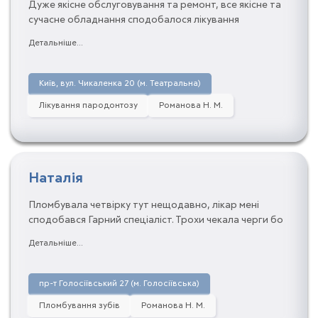
Дуже якісне обслуговування та ремонт, все якісне та
сучасне обладнання сподобалося лікування
рекомендую!
Детальніше...
Київ, вул. Чикаленка 20 (м. Театральна)
Лікування пародонтозу
Романова Н. М.
Наталія
Пломбувала четвірку тут нещодавно, лікар мені
сподобався Гарний спеціаліст. Трохи чекала черги бо
було багато людей але обслуговування тут на висоті і
Детальніше...
адміністратор чудовий. Я рекомендую цю клініку .Не
пошкодуєте
пр-т Голосіївський 27 (м. Голосіївська)
Пломбування зубів
Романова Н. М.