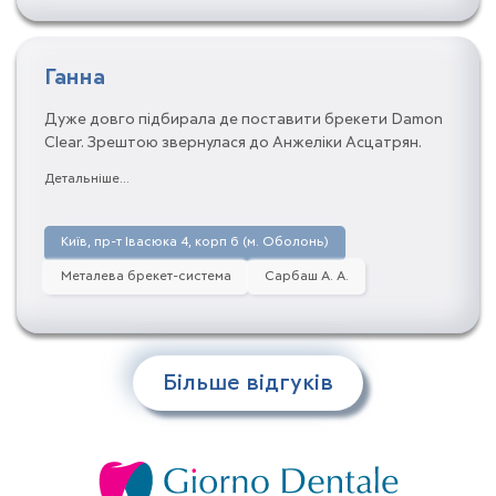
Ганна
Дуже довго підбирала де поставити брекети Damon
Clear. Зрештою звернулася до Анжеліки Асцатрян.
Спочатку на безкоштовній консультації, ортодонт
Детальніше...
розповіла про те, як за ними треба стежити та
доглядати. Потім окремо приїхала на встановлення.
Зараз ношу і чекаю на остаточне вирівнювання зубів
Київ, пр-т Івасюка 4, корп 6 (м. Оболонь)
Металева брекет-система
Сарбаш А. А.
Більше відгуків