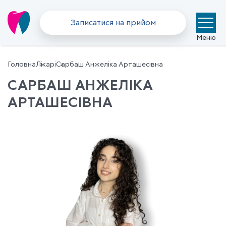
Записатися на прийом
Меню
Головна
Лікарі
Сарбаш Анжеліка Арташесівна
САРБАШ АНЖЕЛІКА
АРТАШЕСІВНА