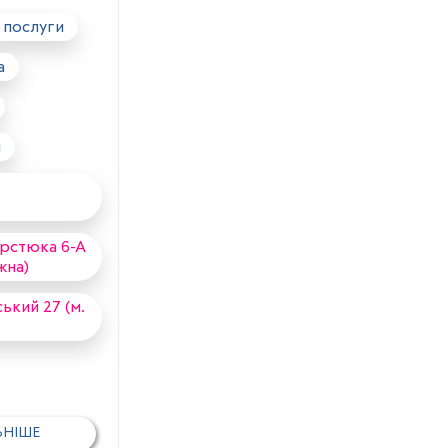
 послуги
а
я
ерстюка 6-А
жна)
ський 27 (м.
ЬНІШЕ