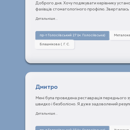
Доброго дня. Хочу подякувати керівнику устан
фахівців стоматологіного профілю. Зверталась в
раз, та прийняла рішення лікуватись тільки у лі
Детальніше...
Сергіївни. Були дані рекомендаціі своім родича
лікаря спеціаліста високого рівня, уважного, п
своїй справі. Хочу побажати мирного неба та зд
пр-т Голосіївський 27 (м. Голосіївська)
Металоке
працюють у военний стан та після обстрілів Киі
Блашнікова (. Г. С.
Дмитро
Мені була проведена реставрація переднього з
швидко і безболісно. Я дуже задоволений резу
Віталійович чудовий спеціаліст і прємна людин
Детальніше...
цього фахівця всім своїм знайомим.