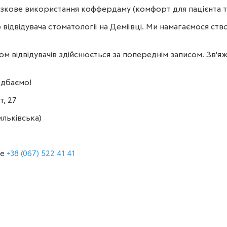
'язкове використання коффердаму (комфорт для пацієнта та
ідвідувача стоматології на Деміївці. Ми намагаємося ство
ом відвідувачів здійснюється за попереднім записом. Зв'я
одбаємо!
т, 27
ильківська)
те
+38 (067) 522 41 41