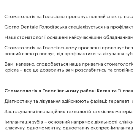
Стоматологія на Голосієво пропонує повний спектр посл
Giorno Dentale Голосіївська спеціалізується на профілакти
Наші стоматології оснащені найсучаснішим обладнанням.
Стоматологія на Голосіївському проспекті пропонує без
повний спектр послуг, від профілактики та лікування зу
Вам, напевно, сподобається наша приватна стоматологічна
крісла – все це дозволить вам розслабитись та спокійн
Стоматологія в Голосіївському районі Києва та її сп
Діагностику та лікування здійснюють фахівці: терапевт;
Застосування інноваційних технологій та якісних матері
Імплантація зубів – основний напрямок діяльності кліні
класичну, одномоментну, одноетапну експрес-імплантаці