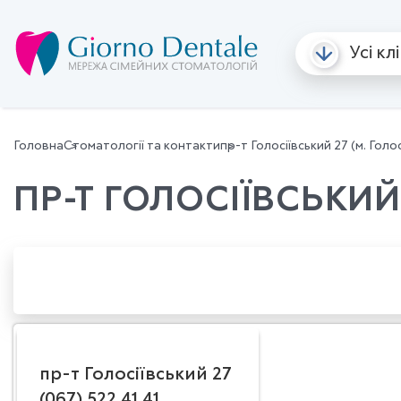
Усі кл
Про нас
Послуги
Корисна інформація
Ціни
Лікарі
Акції та
Головна
Стоматології та контакти
пр-т Голосіївський 27 (м. Голос
ПР-Т ГОЛОСІЇВСЬКИЙ 
пр-т Голосіївський 27
(067) 522 41 41