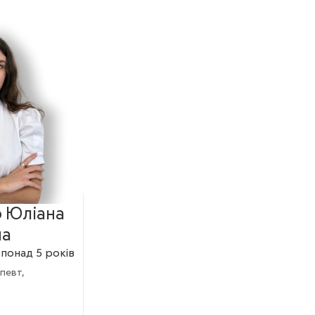
 Юліана
на
:
понад 5 років
певт,