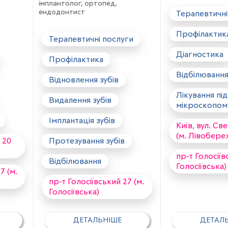
імплантолог, ортопед,
ендодонтист
Терапевтичні
Профілактик
Терапевтичні послуги
Діагностика
Профілактика
Відбілюванн
Відновлення зубів
Лікування під
Видалення зубів
мікроскопом
Імплантація зубів
Київ, вул. Св
(м. Лівобере
 20
Протезування зубів
пр-т Голосіїв
Відбілювання
Голосіївська)
7 (м.
пр-т Голосіївський 27 (м.
Голосіївська)
ДЕТАЛЬНІШЕ
ДЕТАЛ