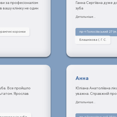
ови за професіоналізм
Ганна Сергіївна дуже д
 вашу клініку не один
зуба
каря Блашнікової Ганни
Детальніше...
м та знайомим про
риємного, обізнаного в
оров"я лікарям, які
рамічні коронки
пр-т Голосіївський 27 (м
ва у звичайному режимі.
Блашнікова (. Г. С.
Анна
уба. Все пройшло
Юліана Анатоліївна лік
льтатом. Ярослав
уважна. Справжній проф
а. Буду рекомендувати
впевненість в правильн
Детальніше...