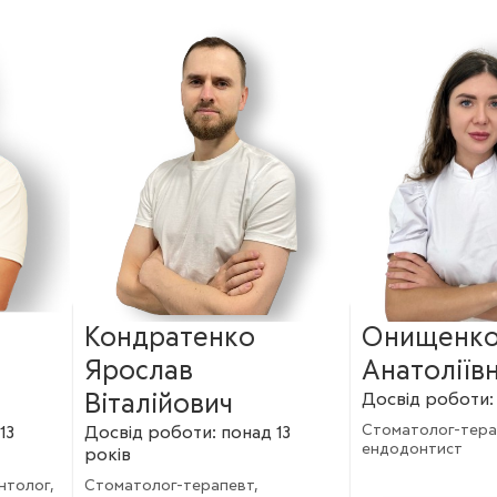
Кондратенко
Онищенко
Ярослав
Анатоліїв
Досвід роботи
Віталійович
Стоматолог-тера
13
Досвід роботи:
понад 13
ендодонтист
років
нтолог,
Стоматолог-терапевт,