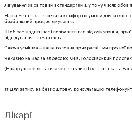
Лікування за світовими стандартами, у тому числі: обов
Наша мета – забезпечити комфортні умови для кожного в
безболісний процес лікування.
Щоб заощадити час і позбавити вас від очікування, прий
відвідування стоматолога.
Сяюча усмішка – ваша головна прикраса! І ми про неї п
Чекаємо на Вас за адресою: Київ, Голосіївський проспек
(Найзручніше дістатися через вулиці Голосіївська та Вас
☎️ Для запису на безкоштовну консультацію телефонуй
Лікарі