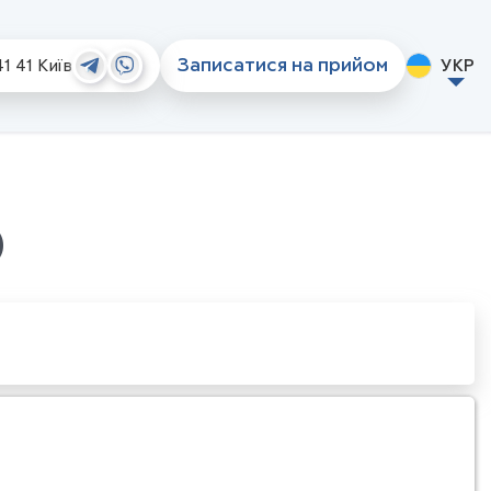
Записатися на прийом
41 41
Київ
УКР
iorno
Стоматологічний туризм
Стоматології та контакти
)