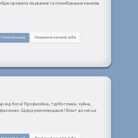
обре провела лікування та пломбування каналів
. Голосіївська)
Лікування каналів зуба
ар від бога! Професійна, турботлива, чуйна,
есіонал. Щира рекомендація ! Візит до неї це
ому лікуванні без жодних сумнівів.